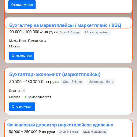
Разработчик и экс-директор
БСС «Система Главбух»
: более
200 сотрудников, 2 место в
России среди справочных
систем для бухгалтеров.
Автор курсов "Онлайн
бухгалтер для ИП" и "Удаленный
бухгалтер для физлиц": 6 лет
успешной работы школы, 97%
клиентов рекомендуют.
Помогла уже более 6800
бухгалтеров
стать свободнее,
больше зарабатывать и снова