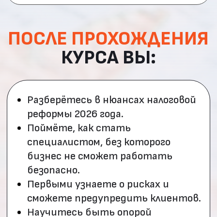
ПРОФЕССИЯ
ОНЛАЙН-БУХГАЛТЕРА
НАБИРАЕТ ОБОРОТЫ:
Требования со стороны государства
растут, и это великолепная среда для
бухгалтера, которому бизнес готов
платить больше.
от 140 000
₽
на руки