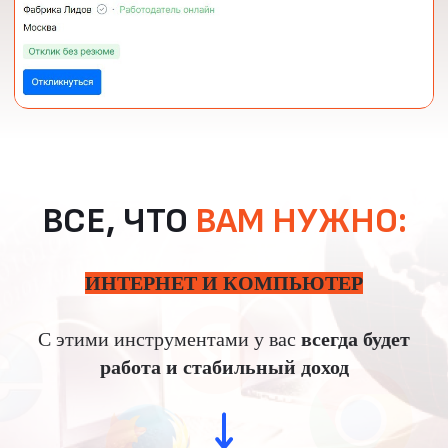
получать удовольствие от
профессии.
ПРИСОЕДИНЯЙТЕСЬ К
БЕСПЛАТНОМУ ОНЛАЙН-
КУРСУ ОЛЬГИ КРАСНОВОЙ
И НАЧНИТЕ ЗАРАБАТЫВАТЬ
БОЛЬШЕ УЖЕ СЕГОДНЯ!
ВСЕ, ЧТО
ВАМ НУЖНО:
ИНТЕРНЕТ И КОМПЬЮТЕР
С этими инструментами у вас
всегда будет
работа и стабильный доход