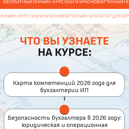
ПЛАТНЫЙ ОНЛАЙН-КУРС ОЛЬГИ КРАСНОВОЙ "ОНЛАЙН БУХГАЛТ
Безопасность бухгалтера в 2026 году:
юридическая и операционная
ТНЫЙ ОНЛАЙН-КУРС ОЛЬГИ КРАСНОВОЙ "ОНЛАЙН БУХГАЛТЕР Д
Какие услуги будут в
спросе первыми
Возможности роста дохода для
бухгалтера, как формировать
структуру услуг, чтобы доход был
стабильным, а не разовым
Пошаговый план роста
дохода: от первых клиентов
до 100-150 тыс. в месяц
ПОСЛЕ ПРОХОЖДЕНИЯ