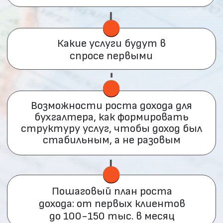
КУРСА ВЫ:
Разберётесь в нюансах налоговой
реформы 2026 года.
Поймёте, как стать
специалистом, без которого
бизнес не сможет работать
безопасно.
Первыми узнаете о рисках и
сможете предупредить клиентов.
Научитесь быть опорой
предпринимателя в принятии
верных решений.
Вырастите уважение к себе и
сможете рассчитывать на
достойную оплату за свой труд.
ПОЛУЧИТЬ КУРС БЕСПЛАТНО