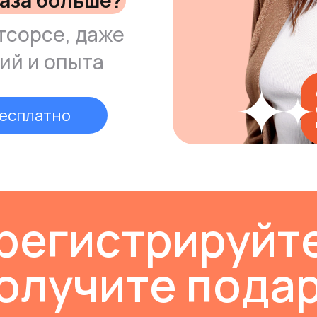
раза больше?
тсорсе, даже
ий и опыта
бесплатно
регистрируйт
получите подар