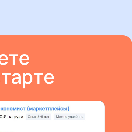
ете
старте