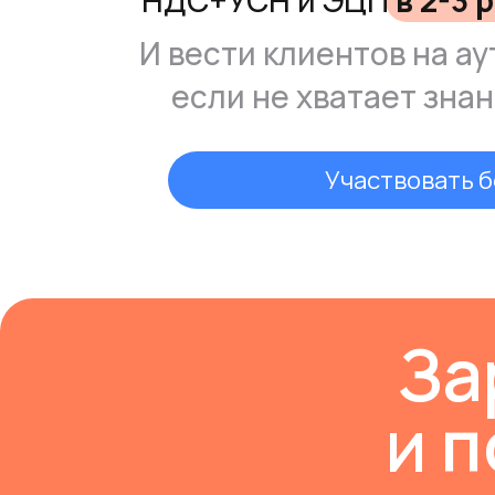
НДС+УСН и ЭЦП
в 2-3 
И вести клиентов на ау
если не хватает знан
Участвовать 
За
и 