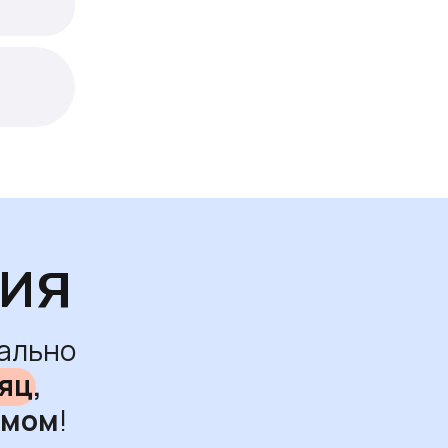
тия
еально
яц,
ймом
!