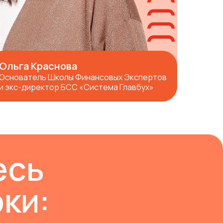
Ольга Краснова
Основатель Школы Финансовых Экспертов
и экс-директор БСС «Система Главбух»
есь
ки: