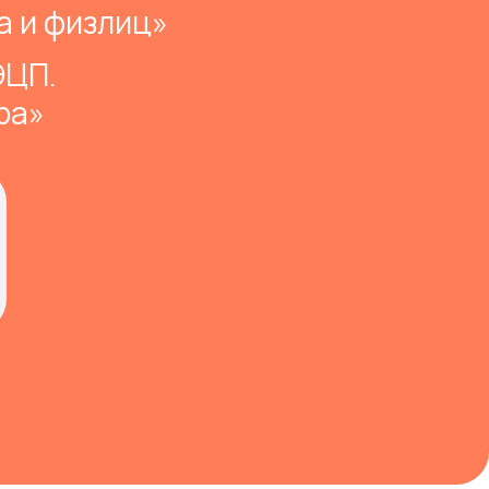
а и физлиц»
ЭЦП.
ра»