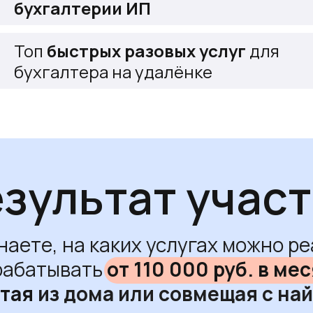
бухгалтерии ИП
Топ
быстрых разовых услуг
для
бухгалтера на удалёнке
зультат учас
наете, на каких услугах можно р
рабатывать
от 110 000 руб. в мес
отая
из дома или совмещая с на