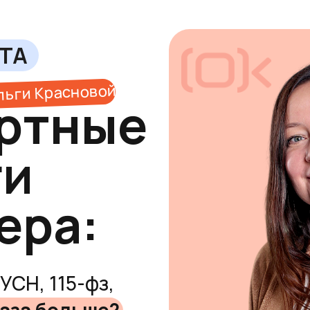
СТА
льги Красновой
ртные
ги
ера:
УСН, 115-фз,