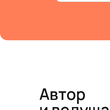
Автор
и ведуща