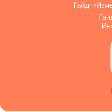
Гайд: «Изм
Гай
Ин