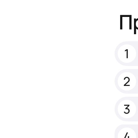
П
1
2
3
4