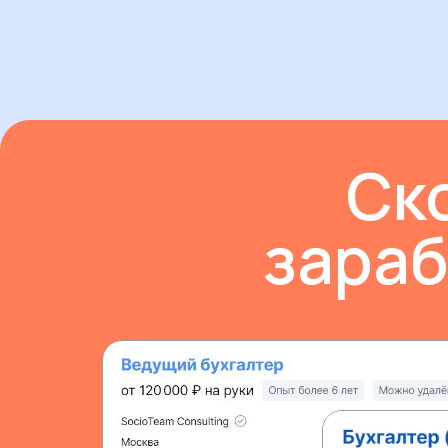
Ск
зараб