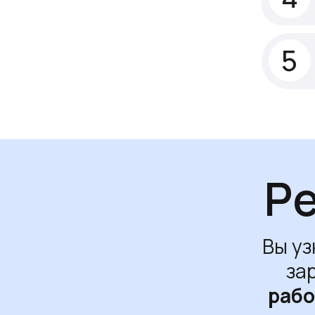
5
Ре
Вы уз
за
раб