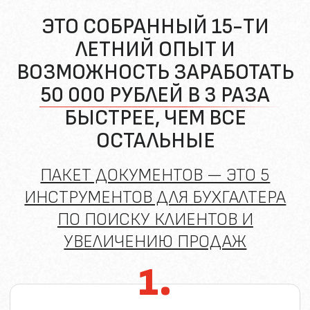
1.
Электронные сервисы
для
удаленного бухгалтера ИП
2.
Топ 5 самых эффективных
способов
поиска клиентов для
бухгалтеров в 2025 году (по
результатам опроса 300+
действующих бухгалтеров)
3.
Список сайтов
, которые помогают
искать клиентов на бухгалтерское
обслуживание (9 сайтов с плюсами и
минусами каждого)
4.