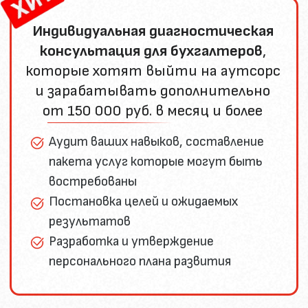
роста" и "Удаленный бухгалтер для
физлиц" - 6 лет успешной работы,
NPS 97%
В подчинении 200 сотрудников,
вместе мы вышли на второе место
в России среди справочных систем
для бухгалтеров
Помогла уже более 6500 бухгалтеров
стать свободнее, больше
зарабатывать и получать
удовольствие от профессии