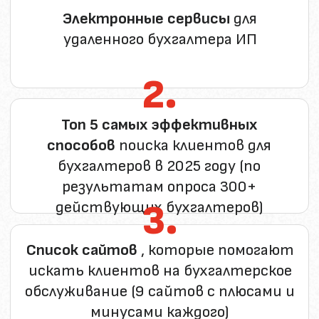
Инструкция
«Как написать
резюме на фрилансерских
сайтах». С образцами
5.
Видео
«Сервис по настройке
дополнительной системы
поставляется из 1С»
+
Индивидуальная диагностическая
консультация для бухгалтеров
,
которые хотят выйти на аутсорс
и зарабатывать дополнительно
от 150 000 руб. в месяц и более
Аудит ваших навыков, составление
пакета услуг которые могут быть
востребованы