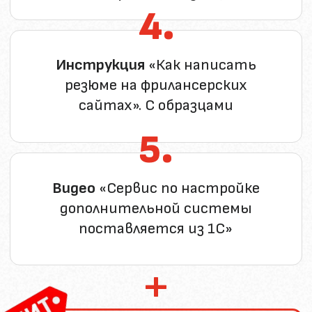
Постановка целей и ожидаемых
результатов
Разработка и утверждение
персонального плана развития
КУПИТЬ КОМПЛЕКТ ДОКУМЕНТОВ ЗА 890 РУБЛЕЙ
ОБ
АВТОРЕ
Ольга Краснова
Разработчик и экс-директор БСС
«Система Главбух»
Руководитель школы Финансовых
экспертов, автор топовых курсов
"Онлайн бухгалтер для ИП. Точка