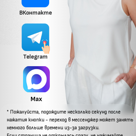
Telegram
Max
* Пожалуйста, подождите несколько секунд после
нажатия кнопки - переход в мессенджер может занять
немного больше времени из-за загрузки.
Если страница не открылась сразу, не нажимайте
повторно - просто дайте ей загрузиться.
Если перейти так и не получилось, напишите в нашу
службу заботы - поможем подключиться
https://t.me/Krasnovaschool
ПАКЕТ ДОКУМЕНТОВ ДЛЯ БУХГАЛТЕРА
🔽🔽🔽
ПАКЕТ ДОКУМЕНТОВ ДЛЯ 
БУХГАЛТЕРА
🔽🔽🔽
ПАКЕТ ДОКУМЕНТОВ ДЛЯ БУХГАЛТЕРА
🔽🔽🔽
ПАКЕТ ДОКУМЕНТОВ
ДЛЯ БУХГАЛТЕРА