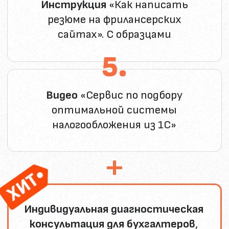
ОБ
АВТОРЕ
Ольга Краснова
Разработчик и экс-директор БСС
«Система Главбух»
Руководитель школы Финансовых
экспертов, автор топовых курсов
"Онлайн бухгалтер для ИП. Точка
роста" и "Удаленный бухгалтер для
физлиц" - 6 лет успешной работы,
NPS 97%
В подчинении 200 сотрудников,
вместе мы вышли на второе место
в России среди справочных систем
для бухгалтеров
Помогла уже более 6800 бухгалтеров
стать свободнее, больше