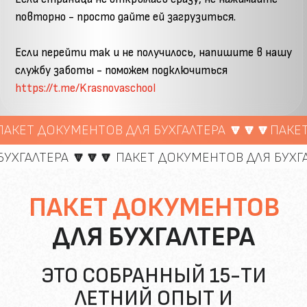
ЭТО СОБРАННЫЙ 15-ТИ
ЛЕТНИЙ ОПЫТ И
ВОЗМОЖНОСТЬ ЗАРАБОТАТЬ
50 000 РУБЛЕЙ В 3 РАЗА
БЫСТРЕЕ, ЧЕМ ВСЕ
ОСТАЛЬНЫЕ
ПАКЕТ ДОКУМЕНТОВ — ЭТО 5
ИНСТРУМЕНТОВ ДЛЯ БУХГАЛТЕРА
ПО ПОИСКУ КЛИЕНТОВ И
УВЕЛИЧЕНИЮ ПРОДАЖ
1.
Электронные сервисы
для
удаленного бухгалтера ИП
2.