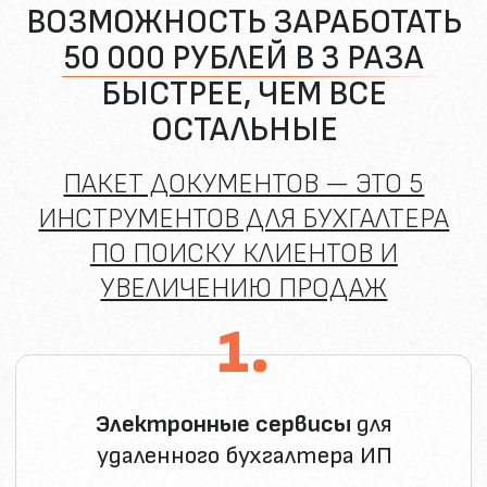
Топ 5 самых эффективных каналов
поиска клиентов для бухгалтеров в
2024 году (по результатам опроса
300+ действующих бухгалтеров)
3.
Список сайтов
, которые помогают
искать клиентов на бухгалтерское
обслуживание (9 сайтов с плюсами и
минусами каждого)
4.
Инструкция
«Как написать
резюме на фрилансерских
сайтах». С образцами
5.
Видео
«Сервис по подбору
оптимальной системы
налогообложения из 1С»