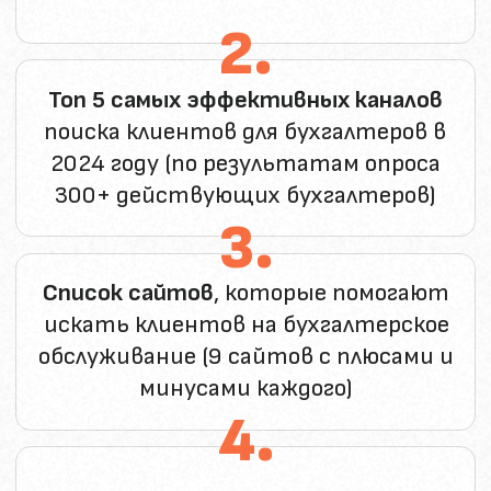
+
Индивидуальная диагностическая
консультация для бухгалтеров
,
которые хотят выйти на аутсорс
и зарабатывать дополнительно
от 150 000 руб. в месяц и более
Аудит ваших навыков, составление
пакета услуг которые могут быть
востребованы
Постановка целей и ожидаемых
результатов
Разработка и утверждение
персонального плана развития
КУПИТЬ КОМПЛЕКТ ДОКУМЕНТОВ ЗА 890 РУБЛЕЙ